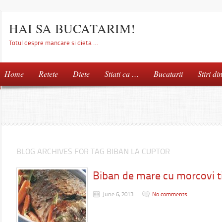
HAI SA BUCATARIM!
Totul despre mancare si dieta …
Home
Retete
Diete
Stiati ca …
Bucatarii
Stiri di
BLOG ARCHIVES FOR TAG BIBAN LA CUPTOR
Biban de mare cu morcovi t
June 6, 2013
No comments