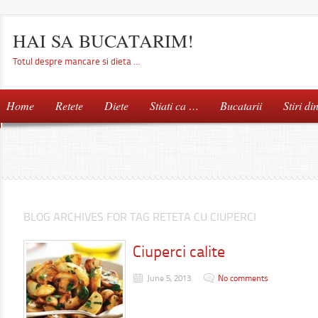
HAI SA BUCATARIM!
Totul despre mancare si dieta …
Home
Retete
Diete
Stiati ca …
Bucatarii
Stiri di
BLOG ARCHIVES FOR TAG RETETA CU CIUPERCI
Ciuperci calite
June 5, 2013
No comments