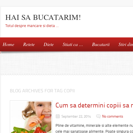
HAI SA BUCATARIM!
Totul despre mancare si dieta …
Home
Retete
Diete
Stiati ca …
Bucatarii
Stiri di
BLOG ARCHIVES FOR TAG COPII
Cum sa determini copiii s
September 22, 2014
No comments
Pline de vitamine, minerale si alte elemente nu
cele mai sanatoase alimente. Poate singura co