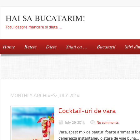
HAI SA BUCATARIM!
Totul despre mancare si dieta …
Home
Retete
Diete
Stiati ca …
Bucatarii
Stiri di
MONTHLY ARCHIVES:
JULY 2014
Cocktail-uri de vara
July 29, 2014
No comments
Vara, acest mix de bauturi foarte aromat si foar
genereaza instantaneu o stare de voie buna…