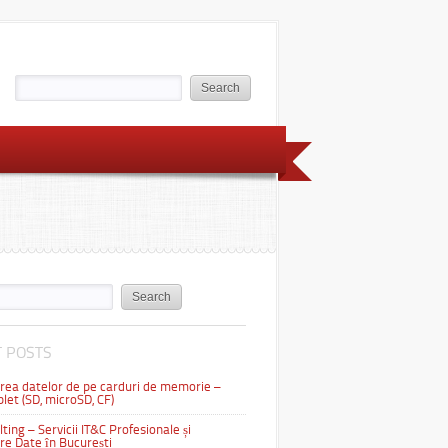
 POSTS
ea datelor de pe carduri de memorie –
let (SD, microSD, CF)
ting – Servicii IT&C Profesionale și
e Date în București