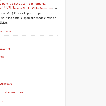
e pentru distribuitorii din Romania,
alte domenii
colectiile Trendy,
Daniel Klein Premium
si o
oua (Mini). Ceasurile pot fi impartite si in
 stil, fiind astfel disponibile modele fashion,
OLL
lasice.
e fisiere
catarim
 20
a
culatoare
e-calculatoare.ro
ro