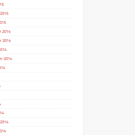
15
 2015
2015
r 2014
r 2014
2014
r 2014
014
4
4
4
14
 2014
2014