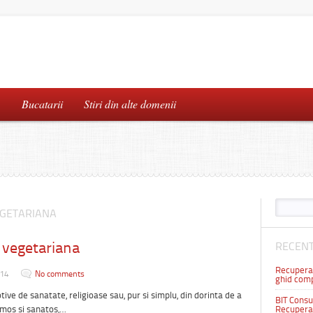
…
Bucatarii
Stiri din alte domenii
EGETARIANA
 vegetariana
RECENT
Recuperar
014
No comments
ghid comp
ive de sanatate, religioase sau, pur si simplu, din dorinta de a
BIT Consul
umos si sanatos,…
Recuperar