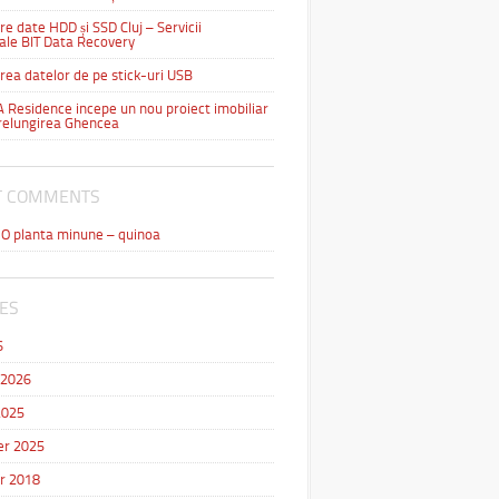
e date HDD și SSD Cluj – Servicii
ale BIT Data Recovery
ea datelor de pe stick-uri USB
Residence incepe un nou proiect imobiliar
relungirea Ghencea
T COMMENTS
n
O planta minune – quinoa
ES
6
 2026
2025
r 2025
r 2018