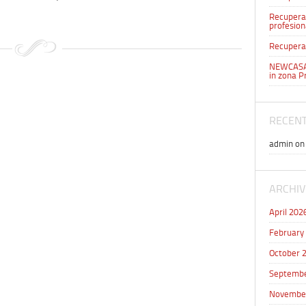
Recuperar
profesion
Recuperar
NEWCASA 
in zona P
RECEN
admin
o
ARCHIV
April 202
February
October 
Septembe
Novembe