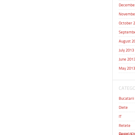
Decembe
Novembe
October 
Septembe
August 2
July 2013
June 201
May 201
CATEGO
Bucatarii
Diete
IT
Retete
Daniel Kle
Stiati ca 