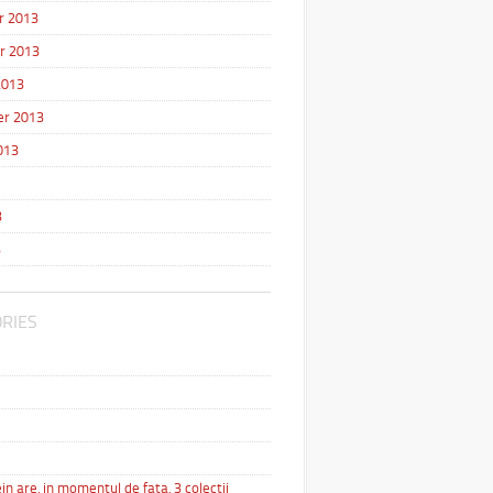
r 2013
r 2013
2013
r 2013
013
3
3
RIES
in are, in momentul de fata, 3 colectii
…