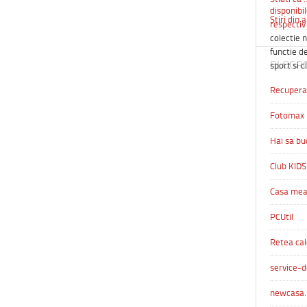
disponibil
Stiri din 
respectiv 
colectie n
functie de
BLOGR
sport si c
Recuperar
Fotomax
Hai sa bu
Club KIDS
Casa me
PCUtil
Retea cal
service-d
newcasa.