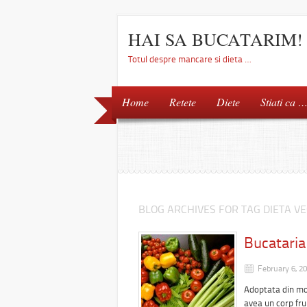
HAI SA BUCATARIM!
Totul despre mancare si dieta …
Home
Retete
Diete
Stiati ca 
BLOG ARCHIVES FOR TAG DIETA V
Bucataria
February 6, 2
Adoptata din mot
avea un corp fr