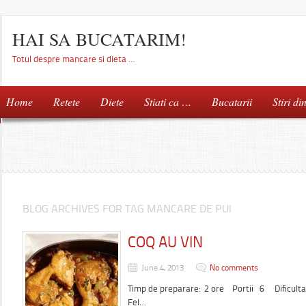
HAI SA BUCATARIM!
Totul despre mancare si dieta …
Home
Retete
Diete
Stiati ca …
Bucatarii
Stiri di
BLOG ARCHIVES FOR TAG MANCARE DE PUI
COQ AU VIN
June 4, 2013
No comments
Timp de preparare: 2 ore Portii 6 Dificult
Fel…