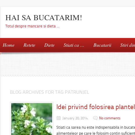
HAI SA BUCATARIM!
Totul despre mancare si dieta …
Home
Retete
Diete
Stiati ca …
Bucatarii
Stiri di
BLOG ARCHIVES FOR TAG PATRUNJEL
Idei privind folosirea plant
January 20, 2014
No comments
Stiati ca sarea nu este indispensabila in buca
alimenteleor pe care le folosim contin suficie