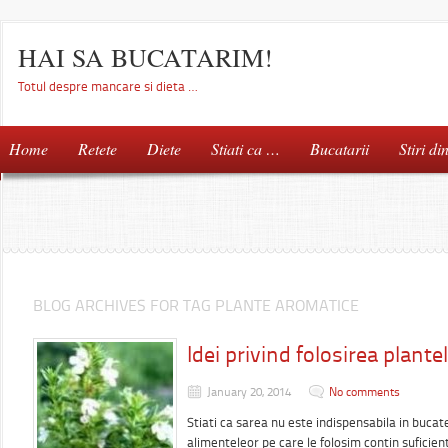
HAI SA BUCATARIM!
Totul despre mancare si dieta …
Home
Retete
Diete
Stiati ca …
Bucatarii
Stiri di
BLOG ARCHIVES FOR TAG PLANTE AROMATICE
Idei privind folosirea plant
January 20, 2014
No comments
Stiati ca sarea nu este indispensabila in buca
alimenteleor pe care le folosim contin suficie