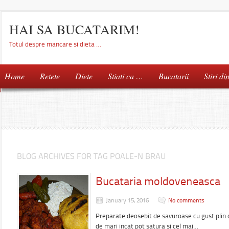
HAI SA BUCATARIM!
Totul despre mancare si dieta …
Home
Retete
Diete
Stiati ca …
Bucatarii
Stiri di
BLOG ARCHIVES FOR TAG POALE-N BRAU
Bucataria moldoveneasca
January 15, 2016
No comments
Preparate deosebit de savuroase cu gust plin de
de mari incat pot satura si cel mai…