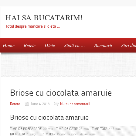
HAI SA BUCATARIM!
Totul despre mancare si dieta …
Home
Retete
Diete
Stiati ca …
Bucatarii
Stiri di
Briose cu ciocolata amaruie
Retete
June 4, 2013
Nu sunt comentarii
Briose cu ciocolata amaruie
20 min
25 min
45 min
TIMP DE PREPARARE:
TIMP DE GATIT:
TIMP TOTAL:
easy
Briose cu ciocolata amaruie
DIFICULTATE:
TIP RETETA: