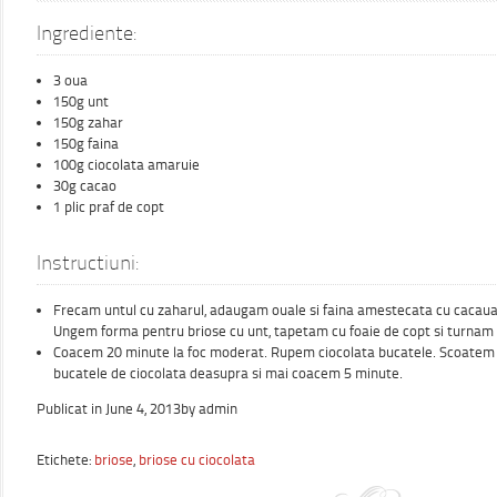
Ingrediente:
3 oua
150g unt
150g zahar
150g faina
100g ciocolata amaruie
30g cacao
1 plic praf de copt
Instructiuni:
Frecam untul cu zaharul, adaugam ouale si faina amestecata cu cacaua 
Ungem forma pentru briose cu unt, tapetam cu foaie de copt si turnam
Coacem 20 minute la foc moderat. Rupem ciocolata bucatele. Scoatem 
bucatele de ciocolata deasupra si mai coacem 5 minute.
Publicat in
June 4, 2013
by
admin
Etichete:
briose
,
briose cu ciocolata