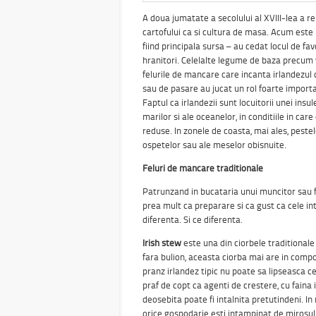
A doua jumatate a secolului al XVIII-lea a r
cartofului ca si cultura de masa. Acum este 
fiind principala sursa – au cedat locul de fa
hranitori. Celelalte legume de baza precum 
felurile de mancare care incanta irlandezul d
sau de pasare au jucat un rol foarte importa
Faptul ca irlandezii sunt locuitorii unei insul
marilor si ale oceanelor, in conditiile in ca
reduse. In zonele de coasta, mai ales, pestel
ospetelor sau ale meselor obisnuite.
Feluri de mancare traditionale
Patrunzand in bucataria unui muncitor sau f
prea mult ca preparare si ca gust ca cele inta
diferenta. Si ce diferenta.
Irish stew
este una din ciorbele traditionale
fara bulion, aceasta ciorba mai are in comp
pranz irlandez tipic nu poate sa lipseasca c
praf de copt ca agenti de crestere, cu faina 
deosebita poate fi intalnita pretutindeni. In
orice gospodarie esti intampinat de mirosul