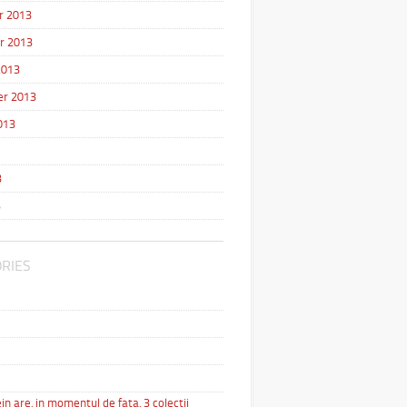
r 2013
r 2013
2013
r 2013
013
3
3
RIES
in are, in momentul de fata, 3 colectii
…