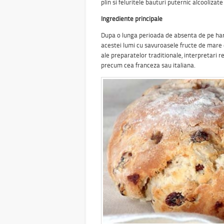
plin si feluritele bauturi puternic alcooliza
Ingrediente principale
Dupa o lunga perioada de absenta de pe harta
acestei lumi cu savuroasele fructe de mare d
ale preparatelor traditionale, interpretari r
precum cea franceza sau italiana.