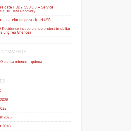
e date HDD și SSD Cluj – Servicii
ale BIT Data Recovery
ea datelor de pe stick-uri USB
Residence incepe un nou proiect imobiliar
relungirea Ghencea
T COMMENTS
n
O planta minune – quinoa
ES
6
 2026
2025
r 2025
r 2018