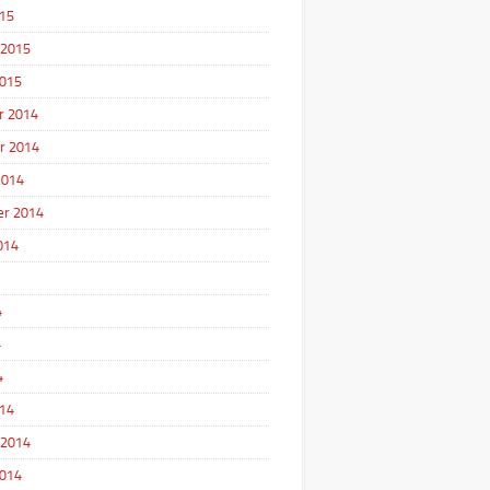
15
 2015
2015
r 2014
r 2014
2014
r 2014
014
4
4
4
14
 2014
2014