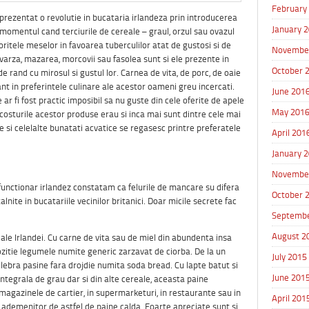
February
eprezentat o revolutie in bucataria irlandeza prin introducerea
January 
momentul cand terciurile de cereale – graul, orzul sau ovazul
voritele meselor in favoarea tuberculilor atat de gustosi si de
Novembe
varza, mazarea, morcovii sau fasolea sunt si ele prezente in
October 
e rand cu mirosul si gustul lor. Carnea de vita, de porc, de oaie
nt in preferintele culinare ale acestor oameni greu incercati.
June 201
e ar fi fost practic imposibil sa nu guste din cele oferite de apele
May 201
re costurile acestor produse erau si inca mai sunt dintre cele mai
e si celelalte bunatati acvatice se regasesc printre preferatele
April 201
January 
Novembe
unctionar irlandez constatam ca felurile de mancare su difera
October 
lnite in bucatariile vecinilor britanici. Doar micile secrete fac
Septembe
August 2
 ale Irlandei. Cu carne de vita sau de miel din abundenta insa
ozitie legumele numite generic zarzavat de ciorba. De la un
July 2015
elebra pasine fara drojdie numita soda bread. Cu lapte batut si
June 201
integrala de grau dar si din alte cereale, aceasta paine
 magazinele de cartier, in supermarketuri, in restaurante sau in
April 201
 ademenitor de astfel de paine calda. Foarte apreciate sunt si