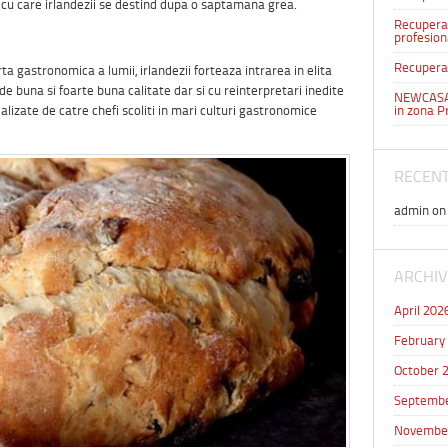
te cu care irlandezii se destind dupa o saptamana grea.
Recuperar
profesion
Recuperar
 gastronomica a lumii, irlandezii forteaza intrarea in elita
e buna si foarte buna calitate dar si cu reinterpretari inedite
NEWCASA 
ealizate de catre chefi scoliti in mari culturi gastronomice
in zona P
RECEN
admin
o
ARCHIV
April 202
February
October 
Septembe
Novembe