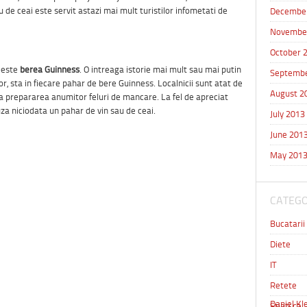
 de ceai este servit astazi mai mult turistilor infometati de
Decembe
Novembe
October 
 este
berea Guinness
. O intreaga istorie mai mult sau mai putin
Septembe
, sta in fiecare pahar de bere Guinness. Localnicii sunt atat de
August 2
 la prepararea anumitor feluri de mancare. La fel de apreciat
uza niciodata un pahar de vin sau de ceai.
July 2013
June 201
May 201
CATEGO
Bucatarii
Diete
IT
Retete
Daniel Kle
Stiati ca 