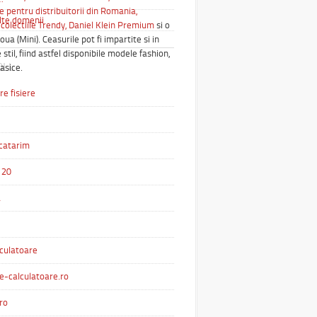
e pentru distribuitorii din Romania,
alte domenii
colectiile Trendy,
Daniel Klein Premium
si o
oua (Mini). Ceasurile pot fi impartite si in
 stil, fiind astfel disponibile modele fashion,
OLL
lasice.
e fisiere
catarim
 20
a
culatoare
e-calculatoare.ro
ro