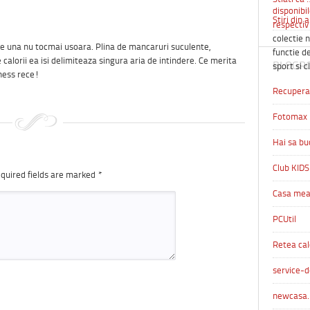
disponibil
Stiri din 
respectiv 
colectie n
e una nu tocmai usoara. Plina de mancaruri suculente,
functie de
calorii ea isi delimiteaza singura aria de intindere. Ce merita
BLOGR
sport si c
ness rece!
Recuperar
Fotomax
Hai sa bu
Club KIDS
quired fields are marked
*
Casa me
PCUtil
Retea cal
service-d
newcasa.