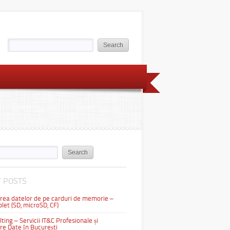
 POSTS
ea datelor de pe carduri de memorie –
let (SD, microSD, CF)
ting – Servicii IT&C Profesionale și
e Date în București