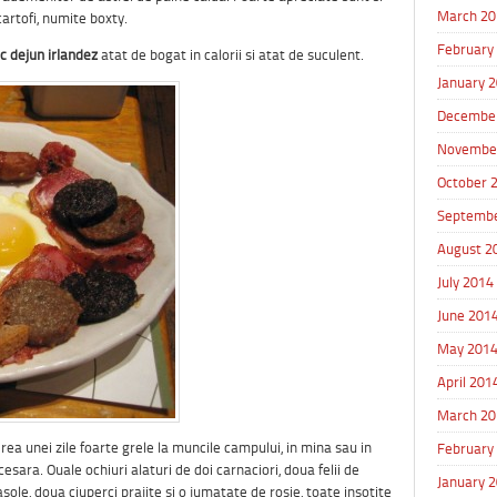
March 20
cartofi, numite boxty.
February
c dejun irlandez
atat de bogat in calorii si atat de suculent.
January 
Decembe
Novembe
October 
Septembe
August 2
July 2014
June 201
May 201
April 201
March 20
rea unei zile foarte grele la muncile campului, in mina sau in
February
esara. Ouale ochiuri alaturi de doi carnaciori, doua felii de
January 
ole, doua ciuperci prajite si o jumatate de rosie, toate insotite