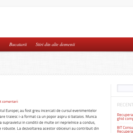
…
Bucatarii
Stiri din alte domenii
t comentarii
RECENT
estul Europei, au fost greu incercati de cursul evenimentelor
Recuperar
 care traiesc i-a format ca un popor aspru si bataios. Munca
ghid comp
 supravietui in conditii de multe ori neprielnice a condus,
BIT Consul
re robuste. La dezvoltarea acestor obiceiuri au contribuit din
Recuperar