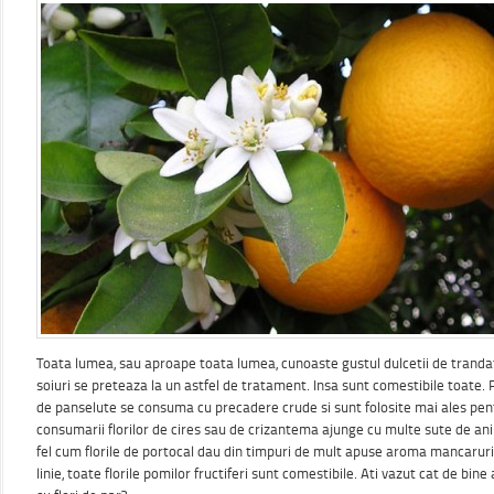
Toata lumea, sau aproape toata lumea, cunoaste gustul dulcetii de trandafi
soiuri se preteaza la un astfel de tratament. Insa sunt comestibile toate. 
de panselute se consuma cu precadere crude si sunt folosite mai ales pent
consumarii florilor de cires sau de crizantema ajunge cu multe sute de ani 
fel cum florile de portocal dau din timpuri de mult apuse aroma mancaruri
linie, toate florile pomilor fructiferi sunt comestibile. Ati vazut cat de bin