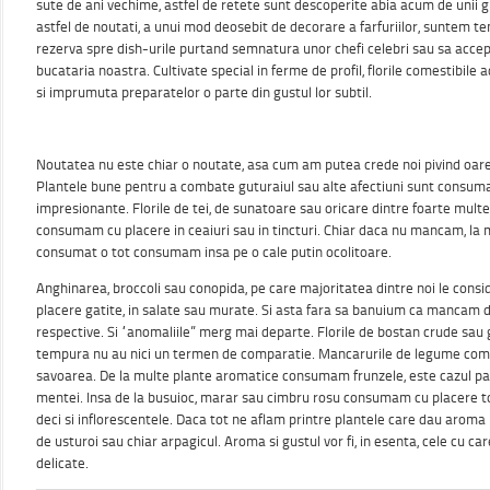
sute de ani vechime, astfel de retete sunt descoperite abia acum de unii g
astfel de noutati, a unui mod deosebit de decorare a farfuriilor, suntem te
rezerva spre dish-urile purtand semnatura unor chefi celebri sau sa accep
bucataria noastra. Cultivate special in ferme de profil, florile comestibile 
si imprumuta preparatelor o parte din gustul lor subtil.
Noutatea nu este chiar o noutate, asa cum am putea crede noi pivind oar
Plantele bune pentru a combate guturaiul sau alte afectiuni sunt consumate
impresionante. Florile de tei, de sunatoare sau oricare dintre foarte multe
consumam cu placere in ceaiuri sau in tincturi. Chiar daca nu mancam, la m
consumat o tot consumam insa pe o cale putin ocolitoare.
Anghinarea, broccoli sau conopida, pe care majoritatea dintre noi le consi
placere gatite, in salate sau murate. Si asta fara sa banuium ca mancam d
respective. Si “anomaliile” merg mai departe. Florile de bostan crude sau 
tempura nu au nici un termen de comparatie. Mancarurile de legume compl
savoarea. De la multe plante aromatice consumam frunzele, este cazul patr
mentei. Insa de la busuioc, marar sau cimbru rosu consumam cu placere to
deci si inflorescentele. Daca tot ne aflam printre plantele care dau aroma 
de usturoi sau chiar arpagicul. Aroma si gustul vor fi, in esenta, cele cu c
delicate.