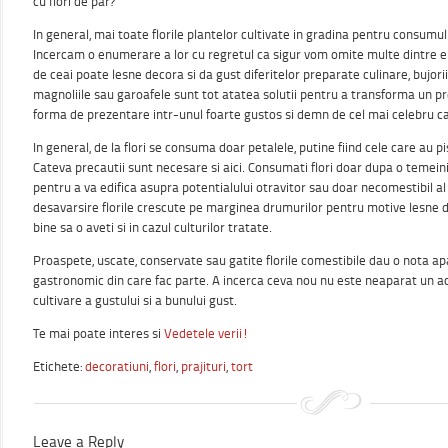
cu flori de par?
In general, mai toate florile plantelor cultivate in gradina pentru consum
Incercam o enumerare a lor cu regretul ca sigur vom omite multe dintre ele
de ceai poate lesne decora si da gust diferitelor preparate culinare, bujorii, 
magnoliile sau garoafele sunt tot atatea solutii pentru a transforma un p
forma de prezentare intr-unul foarte gustos si demn de cel mai celebru ca
In general, de la flori se consuma doar petalele, putine fiind cele care au pi
Cateva precautii sunt necesare si aici. Consumati flori doar dupa o temei
pentru a va edifica asupra potentialului otravitor sau doar necomestibil al f
desavarsire florile crescute pe marginea drumurilor pentru motive lesne d
bine sa o aveti si in cazul culturilor tratate.
Proaspete, uscate, conservate sau gatite florile comestibile dau o nota ap
gastronomic din care fac parte. A incerca ceva nou nu este neaparat un ac
cultivare a gustului si a bunului gust.
Te mai poate interes si
Vedetele verii!
Etichete:
decoratiuni
,
flori
,
prajituri
,
tort
Leave a Reply