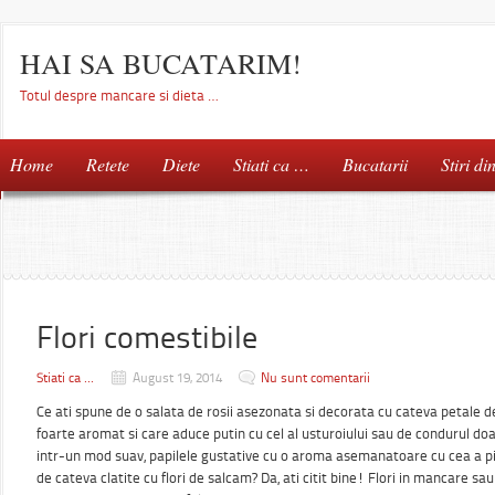
HAI SA BUCATARIM!
Totul despre mancare si dieta …
Home
Retete
Diete
Stiati ca …
Bucatarii
Stiri di
Flori comestibile
Stiati ca ...
August 19, 2014
Nu sunt comentarii
Ce ati spune de o salata de rosii asezonata si decorata cu cateva petale d
foarte aromat si care aduce putin cu cel al usturoiului sau de condurul do
intr-un mod suav, papilele gustative cu o aroma asemanatoare cu cea a p
de cateva clatite cu flori de salcam? Da, ati citit bine! Flori in mancare sau