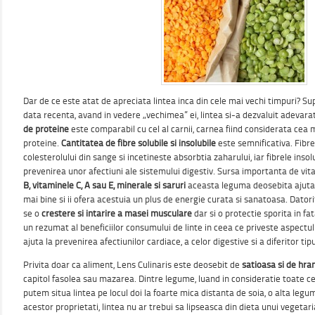
Dar de ce este atat de apreciata lintea inca din cele mai vechi timpuri? S
data recenta, avand in vedere „vechimea” ei, lintea si-a dezvaluit adevara
de proteine
este comparabil cu cel al carnii, carnea fiind considerata cea
proteine.
Cantitatea de fibre solubile si insolubile
este semnificativa. Fibrel
colesterolului din sange si incetineste absorbtia zaharului, iar fibrele insol
prevenirea unor afectiuni ale sistemului digestiv. Sursa importanta de vi
B, vitaminele C, A sau E, minerale si saruri
aceasta leguma deosebita ajuta 
mai bine si ii ofera acestuia un plus de energie curata si sanatoasa. Dator
se o
crestere si intarire a masei musculare
dar si o protectie sporita in fat
un rezumat al beneficiilor consumului de linte in ceea ce priveste aspectul 
ajuta la prevenirea afectiunilor cardiace, a celor digestive si a diferitor tip
Privita doar ca aliment, Lens Culinaris este deosebit de
satioasa si de hra
capitol fasolea sau mazarea. Dintre legume, luand in consideratie toate cel
putem situa lintea pe locul doi la foarte mica distanta de soia, o alta leg
acestor proprietati, lintea nu ar trebui sa lipseasca din dieta unui vegeta