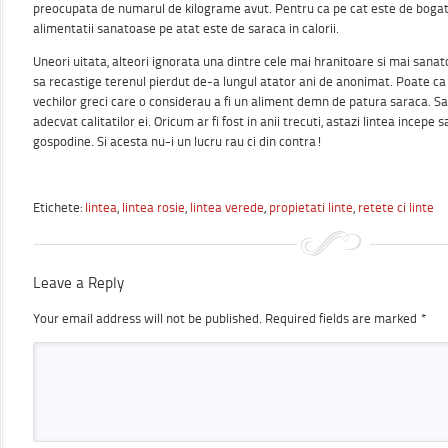
preocupata de numarul de kilograme avut. Pentru ca pe cat este de bogata 
alimentatii sanatoase pe atat este de saraca in calorii.
Uneori uitata, alteori ignorata una dintre cele mai hranitoare si mai sana
sa recastige terenul pierdut de-a lungul atator ani de anonimat. Poate ca
vechilor greci care o considerau a fi un aliment demn de patura saraca. Sa
adecvat calitatilor ei. Oricum ar fi fost in anii trecuti, astazi lintea incepe 
gospodine. Si acesta nu-i un lucru rau ci din contra!
Etichete:
lintea
,
lintea rosie
,
lintea verede
,
propietati linte
,
retete ci linte
Leave a Reply
Your email address will not be published.
Required fields are marked
*