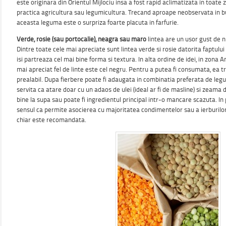
este originara din Orientul Mijlociu insa a fost rapid aclimatizata in toate 
practica agricultura sau legumicultura. Trecand aproape neobservata in 
aceasta leguma este o surpriza foarte placuta in farfurie.
Verde, rosie (sau portocalie), neagra sau maro
lintea are un usor gust de n
Dintre toate cele mai apreciate sunt lintea verde si rosie datorita faptului
isi partreaza cel mai bine forma si textura. In alta ordine de idei, in zona A
mai apreciat fel de linte este cel negru. Pentru a putea fi consumata, ea t
prealabil. Dupa fierbere poate fi adaugata in combinatia preferata de legu
servita ca atare doar cu un adaos de ulei (ideal ar fi de masline) si zeama
bine la supa sau poate fi ingredientul principal intr-o mancare scazuta. In p
sensul ca permite asocierea cu majoritatea condimentelor sau a ierburilo
chiar este recomandata.