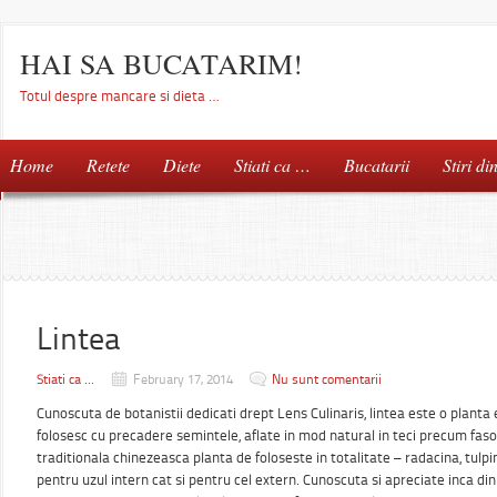
HAI SA BUCATARIM!
Totul despre mancare si dieta …
Home
Retete
Diete
Stiati ca …
Bucatarii
Stiri di
Lintea
Stiati ca ...
February 17, 2014
Nu sunt comentarii
Cunoscuta de botanistii dedicati drept Lens Culinaris, lintea este o planta
folosesc cu precadere semintele, aflate in mod natural in teci precum fas
traditionala chinezeasca planta de foloseste in totalitate – radacina, tulpin
pentru uzul intern cat si pentru cel extern. Cunoscuta si apreciate inca din