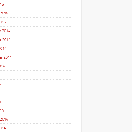
15
 2015
2015
r 2014
r 2014
2014
r 2014
014
4
4
4
14
 2014
2014