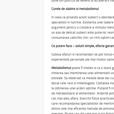
bune din punctul de vedere al accelerarii m
Curele de slabire si metabolismul
In ceea ce priveste acest subiect o abordare
specialistii in nutritie. Existenta unei taber
argument pentru o crestere a ritmului metabo
un asa de delicat subiect este puternic res
consumarea caloriilor intr-un ritm optim ca
Ce putem face – solutii simple, efecte gara
Cateva sfaturi si recomandari se pot totusi e
experientele personale ale mai multor oamen
Metabolismul
poate fi inteles si ca o stare
initierea sau mentinerea unei alimentatii co
estivale. Sa observat ca mesele dese dar cu
decat cele rare si imbelsugate. Calitatea nu
la obtinerea unei arderi optime. Putand fi i
de metabolizare al alimentelor. Arderile pot 
cat, mai ales, afara. Exercitii fizice practic
care recomandarea specialistilor de mentine
dintre cele mai eficiente metode de antren
energiei. Poate una din cele mai putin folo