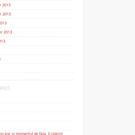
r 2013
r 2013
2013
r 2013
013
3
3
RIES
in are, in momentul de fata, 3 colectii
…