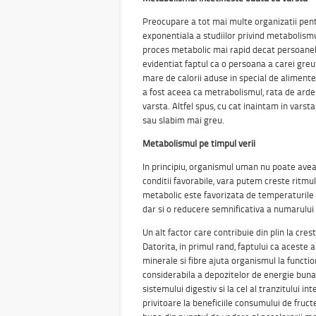
Preocupare a tot mai multe organizatii pentr
exponentiala a studiilor privind metabolism
proces metabolic mai rapid decat persoanele
evidentiat faptul ca o persoana a carei g
mare de calorii aduse in special de alimente
a fost aceea ca metrabolismul, rata de ardere
varsta. Altfel spus, cu cat inaintam in vars
sau slabim mai greu.
Metabolismul pe timpul verii
In principiu, organismul uman nu poate ave
conditii favorabile, vara putem creste ritmul
metabolic este favorizata de temperaturile r
dar si o reducere semnificativa a numarului 
Un alt factor care contribuie din plin la cre
Datorita, in primul rand, faptului ca aceste 
minerale si fibre ajuta organismul la functi
considerabila a depozitelor de energie buna s
sistemului digestiv si la cel al tranzitului i
privitoare la beneficiile consumului de fru