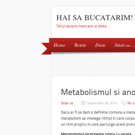
HAI SA BUCATARIM!
Totul despre mancare si dieta …
Home
Retete
Diete
Stiati ca 
Metabolismul si ano
Stiati ca ...
September 29, 2014
Nu s
Daca ar fi sa dam o definitie comuna a metab
metabolism se intelege ritmul in care corp
un ritm propriu in care parcurge acest proc
Metabolismul incetineste odata cu varsta