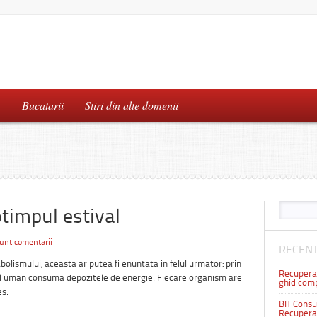
…
Bucatarii
Stiri din alte domenii
timpul estival
unt comentarii
RECENT
olismului, aceasta ar putea fi enuntata in felul urmator: prin
Recuperar
ul uman consuma depozitele de energie. Fiecare organism are
ghid comp
es.
BIT Consul
Recuperar