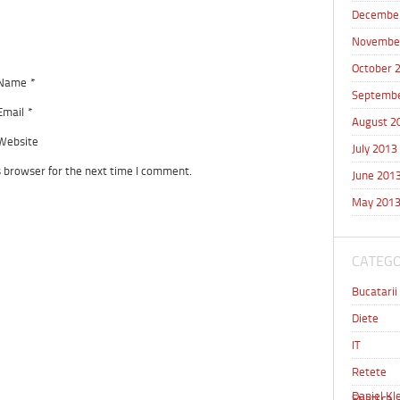
Decembe
Novembe
October 
Name
*
Septembe
Email
*
August 2
Website
July 2013
s browser for the next time I comment.
June 201
May 201
CATEGO
Bucatarii
Diete
IT
Retete
Daniel Kle
Stiati ca 