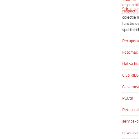
disponibil
Stiri din 
respectiv 
colectie n
functie de
BLOGR
sport si c
Recuperar
Fotomax
Hai sa bu
Club KIDS
Casa me
PCUtil
Retea cal
service-d
newcasa.