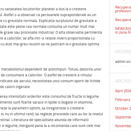
Recuperar
u sanatatea locuitorilor planetei a dus la o crestere
profesion
ul. Astfel s-a observat ca persoanele supraponderale au un
Recuperar
 cu greutate normala. Explicatia surplusului de greutate a
reutate este peste cea normala consuma un numar mult mai
NEWCASA 
le grase sau procesate industrial. O alta observatie pertinenta
in zona P
 a caloriilor, se afla intr-o relatie invers proportionala cu
ta cu atat mai greu reusim sa ne pastram la o greutate optima
RECEN
admin
o
a metabolismul dependent de anotimpuri. Totusi, datorita unor
 de consumare a caloriilor. O astfel de crestere a rimului
ARCHIV
idicate ale aerului, necesitatea unui consum sporit de lichide
de calorii ingerate.
April 202
sterea intensitatii arderilor este consumul de fructe si legume.
February
alimente sunt foarte sarace in lipide si bogate in vitamine,
oneze la parametri optimi, sa inregistreze o crestere
October 
i, nu in ultimul rand, sa regleze procesele care au loc la nivelul
Septembe
ntestinal. Literatura de specialitate abunda de informatii
cte si legume, mergand pana la a recomanda care sunt cele mai
Novembe