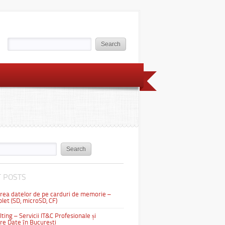
 POSTS
ea datelor de pe carduri de memorie –
let (SD, microSD, CF)
ting – Servicii IT&C Profesionale și
e Date în București