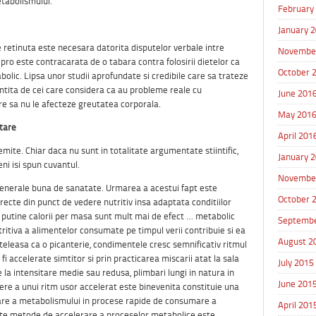
etabolismului.
February
January 
 retinuta este necesara datorita disputelor verbale intre
Novembe
e pro este contracarata de o tabara contra folosirii dietelor ca
October 
lic. Lipsa unor studii aprofundate si credibile care sa trateze
imtita de cei care considera ca au probleme reale cu
June 201
re sa nu le afecteze greutatea corporala.
May 201
ntare
April 201
mite. Chiar daca nu sunt in totalitate argumentate stiintific,
January 
i isi spun cuvantul.
Novembe
 generale buna de sanatate. Urmarea a acestui fapt este
October 
recte din punct de vedere nutritiv insa adaptata conditiilor
 putine calorii per masa sunt mult mai de efect … metabolic
Septembe
tritiva a alimentelor consumate pe timpul verii contribuie si ea
August 2
nteleasa ca o picanterie, condimentele cresc semnificativ ritmul
fi accelerate simtitor si prin practicarea miscarii atat la sala
July 2015
ate la intensitare medie sau redusa, plimbari lungi in natura in
June 201
re a unui ritm usor accelerat este binevenita constituie una
are a metabolismului in procese rapide de consumare a
April 201
site metode de accelerare a proceselor metabolice este