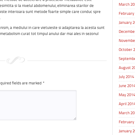
March 20
simtita si la nivelul abdomenului, eliminarea starilor de
liniste interioara sunt metode foarte simple care conduc spre
February
.
January 
nism, a mediului in care vietuieste si adaptarea la acesta sunt
Decembe
 metabolism curat tot timpul anului dar mai ales in sezonul
Novembe
October 
Septembe
August 2
July 2014
quired fields are marked
*
June 201
May 201
April 201
March 20
February
January 