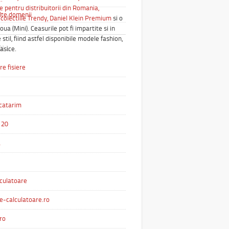
e pentru distribuitorii din Romania,
alte domenii
colectiile Trendy,
Daniel Klein Premium
si o
oua (Mini). Ceasurile pot fi impartite si in
 stil, fiind astfel disponibile modele fashion,
OLL
lasice.
e fisiere
catarim
 20
a
culatoare
e-calculatoare.ro
ro