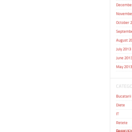
Decembe
Novembe
October 
Septembe
August 2
July 2013
June 201
May 201
CATEGO
Bucatarii
Diete
IT
Retete
Daniel Kle
Stiati ca 