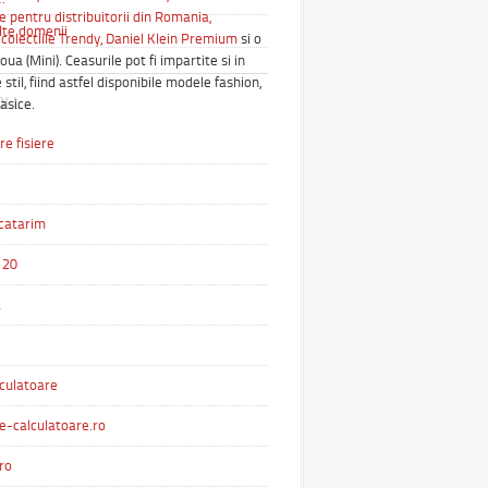
e pentru distribuitorii din Romania,
alte domenii
colectiile Trendy,
Daniel Klein Premium
si o
oua (Mini). Ceasurile pot fi impartite si in
 stil, fiind astfel disponibile modele fashion,
OLL
lasice.
e fisiere
catarim
 20
a
culatoare
e-calculatoare.ro
ro