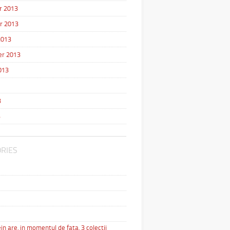
r 2013
r 2013
2013
r 2013
013
3
3
RIES
in are, in momentul de fata, 3 colectii
…