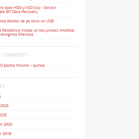
e date HDD și SSD Cluj – Servicii
ale BIT Data Recovery
ea datelor de pe stick-uri USB
Residence incepe un nou proiect imobiliar
relungirea Ghencea
T COMMENTS
n
O planta minune – quinoa
ES
6
 2026
2025
r 2025
r 2018