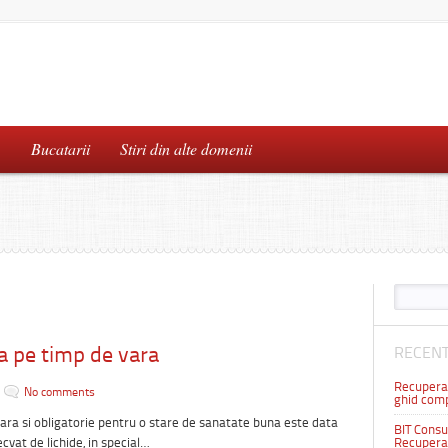
…
Bucatarii
Stiri din alte domenii
a pe timp de vara
RECENT
Recuperar
No comments
ghid comp
ara si obligatorie pentru o stare de sanatate buna este data
BIT Consul
vat de lichide, in special…
Recuperar