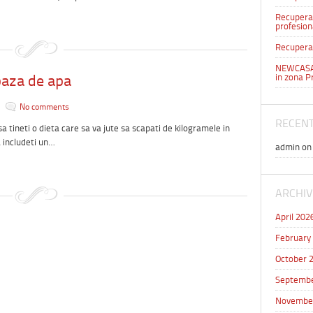
Recuperar
profesion
Recuperar
NEWCASA 
baza de apa
in zona P
No comments
RECEN
sa tineti o dieta care sa va jute sa scapati de kilogramele in
a includeti un…
admin
o
ARCHIV
April 202
February
October 
Septembe
Novembe