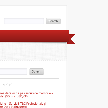
 POSTS
ea datelor de pe carduri de memorie –
let (SD, microSD, CF)
ting – Servicii IT&C Profesionale și
e Date în București