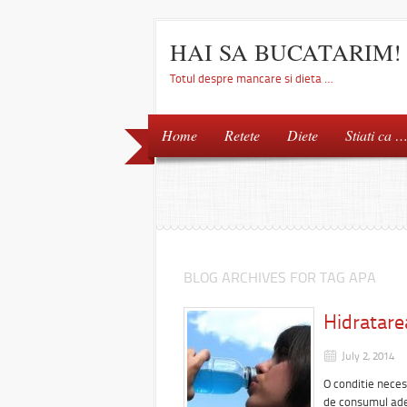
HAI SA BUCATARIM!
Totul despre mancare si dieta …
Home
Retete
Diete
Stiati ca 
BLOG ARCHIVES FOR TAG APA
Hidratare
July 2, 2014
O conditie neces
de consumul adec