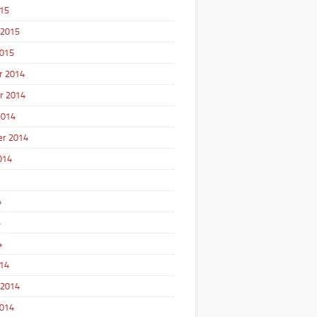
15
 2015
2015
r 2014
r 2014
2014
r 2014
014
4
4
4
14
 2014
2014