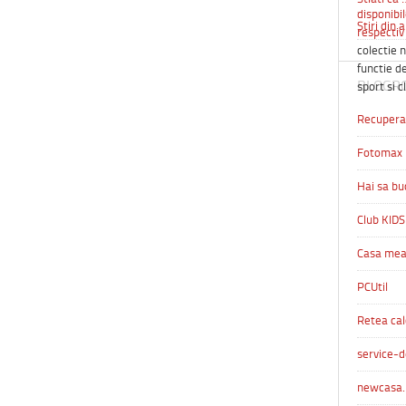
disponibil
Stiri din 
respectiv 
colectie n
functie de
BLOGR
sport si c
Recuperar
Fotomax
Hai sa bu
Club KIDS
Casa me
PCUtil
Retea cal
service-d
newcasa.