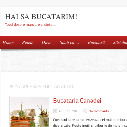
HAI SA BUCATARIM!
Totul despre mancare si dieta …
Home
Retete
Diete
Stiati ca …
Bucatarii
Stiri di
BLOG ARCHIVES FOR TAG ARTAR
Bucataria Canadei
April 27, 2016
No comments
Cuvantul care caracterizeaza cel mai bine buc
diversitate. Peste inuiti si triburile de indieni