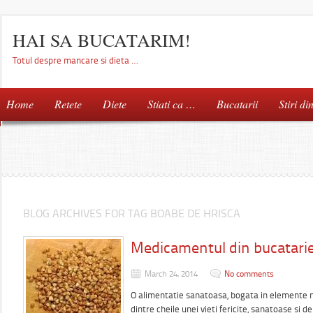
HAI SA BUCATARIM!
Totul despre mancare si dieta …
Home
Retete
Diete
Stiati ca …
Bucatarii
Stiri di
BLOG ARCHIVES FOR TAG BOABE DE HRISCA
Medicamentul din bucatarie
March 24, 2014
No comments
O alimentatie sanatoasa, bogata in elemente nu
dintre cheile unei vieti fericite, sanatoase si d