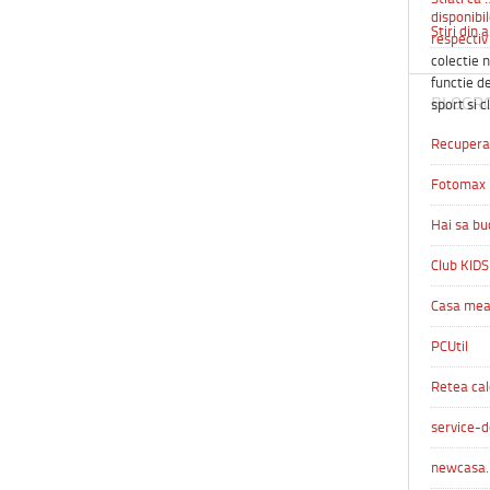
disponibil
Stiri din 
respectiv 
colectie n
functie de
BLOGR
sport si c
Recuperar
Fotomax
Hai sa bu
Club KIDS
Casa me
PCUtil
Retea cal
service-d
newcasa.