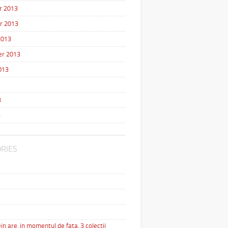
r 2013
r 2013
2013
r 2013
013
3
3
RIES
in are, in momentul de fata, 3 colectii
…