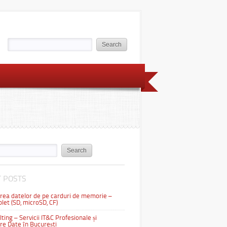
 POSTS
ea datelor de pe carduri de memorie –
let (SD, microSD, CF)
ting – Servicii IT&C Profesionale și
e Date în București