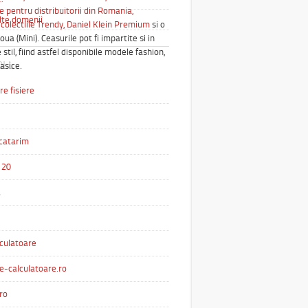
e pentru distribuitorii din Romania,
alte domenii
colectiile Trendy,
Daniel Klein Premium
si o
oua (Mini). Ceasurile pot fi impartite si in
 stil, fiind astfel disponibile modele fashion,
OLL
lasice.
e fisiere
catarim
 20
a
culatoare
e-calculatoare.ro
ro