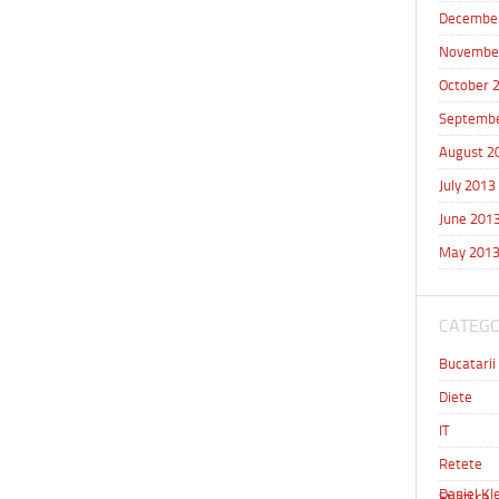
Decembe
Novembe
October 
Septembe
August 2
July 2013
June 201
May 201
CATEGO
Bucatarii
Diete
IT
Retete
Daniel Kle
Stiati ca 