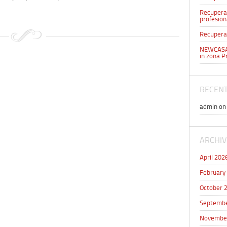
Recuperar
profesion
Recuperar
NEWCASA 
in zona P
RECEN
admin
o
ARCHIV
April 202
February
October 
Septembe
Novembe