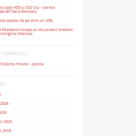
e date HDD și SSD Cluj – Servicii
ale BIT Data Recovery
ea datelor de pe stick-uri USB
Residence incepe un nou proiect imobiliar
relungirea Ghencea
T COMMENTS
n
O planta minune – quinoa
ES
6
 2026
2025
r 2025
r 2018