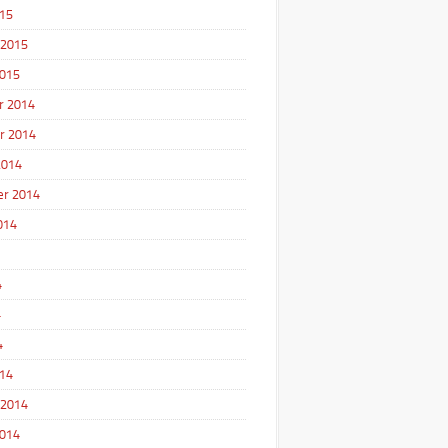
15
 2015
2015
r 2014
r 2014
2014
r 2014
014
4
4
4
14
 2014
2014