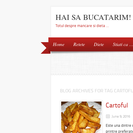
HAI SA BUCATARIM!
Totul despre mancare si dieta …
Home
Retete
Diete
Stiati ca 
BLOG ARCHIVES FOR TAG CARTOF
Cartoful
June 9, 2016
Este una dintre 
printre prefera