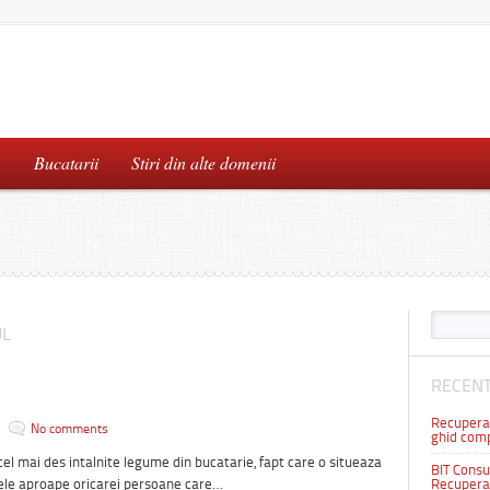
…
Bucatarii
Stiri din alte domenii
UL
RECENT
Recuperar
No comments
ghid comp
cel mai des intalnite legume din bucatarie, fapt care o situeaza
BIT Consul
tele aproape oricarei persoane care…
Recuperar