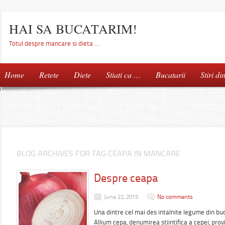
HAI SA BUCATARIM!
Totul despre mancare si dieta …
Home
Retete
Diete
Stiati ca …
Bucatarii
Stiri di
BLOG ARCHIVES FOR TAG CEAPA IN MANCARE
Despre ceapa
June 22, 2015
No comments
Una dintre cel mai des intalnite legume din buc
Allium cepa, denumirea stiintifica a cepei, pro