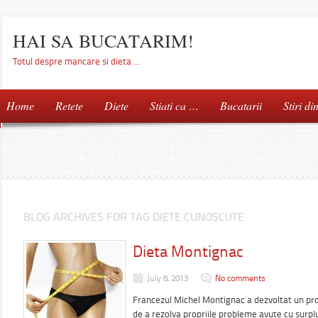
HAI SA BUCATARIM!
Totul despre mancare si dieta …
Home
Retete
Diete
Stiati ca …
Bucatarii
Stiri di
BLOG ARCHIVES FOR TAG DIETE CUNOSCUTE
Dieta Montignac
July 8, 2013
No comments
Francezul Michel Montignac a dezvoltat un pro
de a rezolva propriile probleme avute cu surp