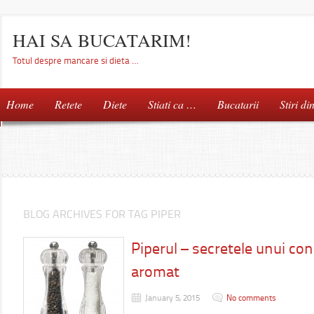
HAI SA BUCATARIM!
Totul despre mancare si dieta …
Home
Retete
Diete
Stiati ca …
Bucatarii
Stiri di
BLOG ARCHIVES FOR TAG PIPER
Piperul – secretele unui co
aromat
January 5, 2015
No comments