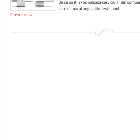
De ce sa iti externalizezi serviciul IT din comp
care numarul angajatilor este unul…
Citeste tot »