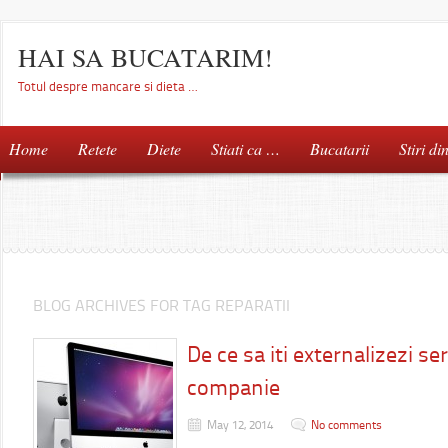
HAI SA BUCATARIM!
Totul despre mancare si dieta …
Home
Retete
Diete
Stiati ca …
Bucatarii
Stiri di
BLOG ARCHIVES FOR TAG REPARATII
De ce sa iti externalizezi ser
companie
May 12, 2014
No comments