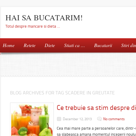
HAI SA BUCATARIM!
Totul despre mancare si dieta …
Home
Retete
Diete
Stiati ca …
Bucatarii
Stiri di
BLOG ARCHIVES FOR TAG SCADERE IN GREUTATE
Ce trebuie sa stim despre d
December 12, 2013
No comments
Cea mai mare parte a persoanelor care, dintr-
sa slabeasca amana momentul inceperii noulu