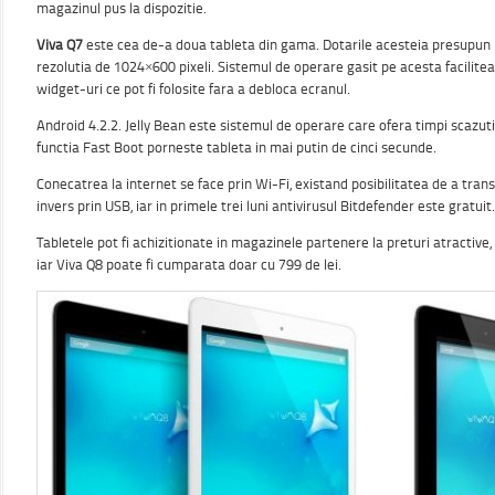
magazinul pus la dispozitie.
Viva Q7
este cea de-a doua tableta din gama. Dotarile acesteia presupun u
rezolutia de 1024×600 pixeli. Sistemul de operare gasit pe acesta facilite
widget-uri ce pot fi folosite fara a debloca ecranul.
Android 4.2.2. Jelly Bean este sistemul de operare care ofera timpi scazuti d
functia Fast Boot porneste tableta in mai putin de cinci secunde.
Conecatrea la internet se face prin Wi-Fi, existand posibilitatea de a trans
invers prin USB, iar in primele trei luni antivirusul Bitdefender este gratuit.
Tabletele pot fi achizitionate in magazinele partenere la preturi atractive, 
iar Viva Q8 poate fi cumparata doar cu 799 de lei.