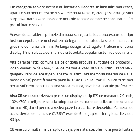
Din categoria tablete acestia au lansat anul acesta, in luna iulie mai exac
aparute sub denumirea de VIVA. Cele doua tablete, Viva Q7 si Viba Q8 sun
surprinzatoare avand in vedere dotarile tehnice demne de concurat cu fi
pretul foarte scazut.
Aceste doua tablete, primele din noua serie, au la baza procesoare de tipu
fost concepute este unul extrem delegant, fiind totodata si cele mai subtir
grosime de numai 7,5 mm. Pe langa design-ul atragator trebuie mentionat 
display IPS si ruleaza cel mai nou si totodata popular sistem de operare, a
Alte caracteristici comune ale celor doua produse sunt date de procesoru
video Power VR SGX544, 1 GB de memorie RAM si nu in ultimul rand MP2 c
gadget-urilor de acest gen lansate in ultimii ani memoria interna de 8 GB 
modele Viva) poate fi marita pana la 32 de GB cu ajutorul unui card de mem
decat suficient pentru a putea stoca muzica, pozele sau cartile preferate si
Viva Q8
se caracterizeaza printr-un display de tip IPS ce masoara 7,9 inch,
1024×768 pixeli, este solutia adoptata de milioane de utlizatori pentru a u
format HD, dar si pentru a vedea poze la o claritate deosebita. Camera fo
acest device se numeste OV5647 este de 5 megapixeli. Inregistrarile video 
30 fps.
Q8 vine cu o multimne de aplicati deja preinstalate, oferind si posibilitate