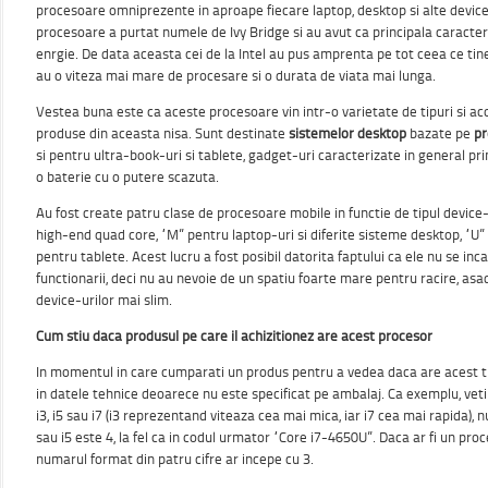
procesoare omniprezente in aproape fiecare laptop, desktop si alte device
procesoare a purtat numele de Ivy Bridge si au avut ca principala caracte
enrgie. De data aceasta cei de la Intel au pus amprenta pe tot ceea ce tin
au o viteza mai mare de procesare si o durata de viata mai lunga.
Vestea buna este ca aceste procesoare vin intr-o varietate de tipuri si a
produse din aceasta nisa. Sunt destinate
sistemelor desktop
bazate pe
pr
si pentru ultra-book-uri si tablete, gadget-uri caracterizate in general pr
o baterie cu o putere scazuta.
Au fost create patru clase de procesoare mobile in functie de tipul device
high-end quad core, “M” pentru laptop-uri si diferite sisteme desktop, “U” 
pentru tablete. Acest lucru a fost posibil datorita faptului ca ele nu se inc
functionarii, deci nu au nevoie de un spatiu foarte mare pentru racire, asad
device-urilor mai slim.
Cum stiu daca produsul pe care il achizitionez are acest procesor
In momentul in care cumparati un produs pentru a vedea daca are acest ti
in datele tehnice deoarece nu este specificat pe ambalaj. Ca exemplu, veti
i3, i5 sau i7 (i3 reprezentand viteaza cea mai mica, iar i7 cea mai rapida)
sau i5 este 4, la fel ca in codul urmator “Core i7-4650U”. Daca ar fi un proc
numarul format din patru cifre ar incepe cu 3.