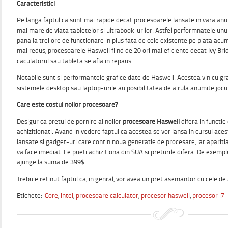
Caracteristici
Pe langa faptul ca sunt mai rapide decat procesoarele lansate in vara anul
mai mare de viata tabletelor si ultrabook-urilor. Astfel performnatele unu
pana la trei ore de functionare in plus fata de cele existente pe piata ac
mai redus, procesoarele Haswell fiind de 20 ori mai eficiente decat Ivy Br
caculatorul sau tableta se afla in repaus.
Notabile sunt si performantele grafice date de Haswell. Acestea vin cu grafic
sistemele desktop sau laptop-urile au posibilitatea de a rula anumite jocur
Care este costul noilor procesoare?
Desigur ca pretul de pornire al noilor
procesoare Haswell
difera in functie
achizitionati. Avand in vedere faptul ca acestea se vor lansa in cursul aceste
lansate si gadget-uri care contin noua generatie de procesare, iar apariti
va face imediat. Le pueti achizitiona din SUA si preturile difera. De exemp
ajunge la suma de 399$.
Trebuie retinut faptul ca, in genral, vor avea un pret asemantor cu cele de 
Etichete:
iCore
,
intel
,
procesoare calculator
,
procesor haswell
,
procesor i7