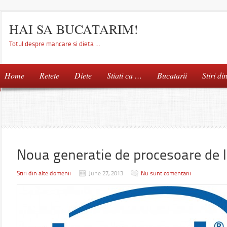
HAI SA BUCATARIM!
Totul despre mancare si dieta …
Home
Retete
Diete
Stiati ca …
Bucatarii
Stiri di
Noua generatie de procesoare de l
Stiri din alte domenii
June 27, 2013
Nu sunt comentarii