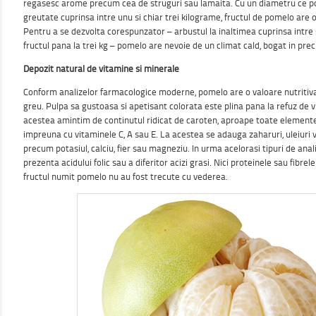
regasesc arome precum cea de struguri sau lamaita. Cu un diametru ce po
greutate cuprinsa intre unu si chiar trei kilograme, fructul de pomelo are o
Pentru a se dezvolta corespunzator – arbustul la inaltimea cuprinsa intre s
fructul pana la trei kg – pomelo are nevoie de un climat cald, bogat in preci
Depozit natural de vitamine si minerale
Conform analizelor farmacologice moderne, pomelo are o valoare nutritiva
greu. Pulpa sa gustoasa si apetisant colorata este plina pana la refuz de v
acestea amintim de continutul ridicat de caroten, aproape toate element
impreuna cu vitaminele C, A sau E. La acestea se adauga zaharuri, uleiuri 
precum potasiul, calciu, fier sau magneziu. In urma acelorasi tipuri de ana
prezenta acidului folic sau a diferitor acizi grasi. Nici proteinele sau fibrel
fructul numit pomelo nu au fost trecute cu vederea.