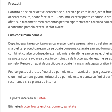
Precautii
Datorita principiilor active deosebit de puternice pe care le are, acest fruct
aceeasi masura, poate face si rau. Consumul excesiv poate conduce la sta
aflati sub tratament medicamentos pentru hiperactivitate cardiaca sau dife
a consuma pomelo cereti un sfat avizat.
Cum consumam pomelo
Dupa indepartarea cojii, proces care este foarte asemanator cu cel similar
si a pielitei protectoare, pulpa se poate consuma ca arate sau sub forma de
combinat cu alte produse, de exemplu miere de albine sau cereale. Unei sa
se poate spori savoarea daca in combinatia de fructe sau de legume se a
pomelo. Pentru un gust deosebit, coaja poate fi rasa si adaugata prajiturilor
Foarte gustos si aratos fructul de pomelo este, in acelasi timp, o gustare 
si un medicament gustos. Arbustul de pomelo este o planta cu flori si parf
recomanda si ca planta de interior.
Te poate interesa si
Lintea
Etichete:
fructe
,
fructe exotice
,
pomelo
,
sanatate