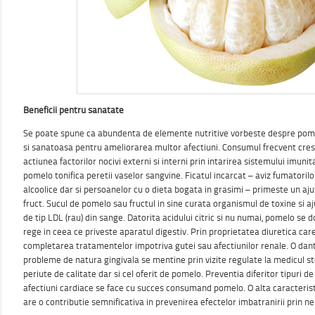
Beneficii pentru sanatate
Se poate spune ca abundenta de elemente nutritive vorbeste despre pome
si sanatoasa pentru ameliorarea multor afectiuni. Consumul frecvent cres
actiunea factorilor nocivi externi si interni prin intarirea sistemului imunit
pomelo tonifica peretii vaselor sangvine. Ficatul incarcat – aviz fumatoril
alcoolice dar si persoanelor cu o dieta bogata in grasimi – primeste un aju
fruct. Sucul de pomelo sau fructul in sine curata organismul de toxine si a
de tip LDL (rau) din sange. Datorita acidului citric si nu numai, pomelo se 
rege in ceea ce priveste aparatul digestiv. Prin proprietatea diuretica care 
completarea tratamentelor impotriva gutei sau afectiunilor renale. O dan
probleme de natura gingivala se mentine prin vizite regulate la medicul st
periute de calitate dar si cel oferit de pomelo. Preventia diferitor tipuri 
afectiuni cardiace se face cu succes consumand pomelo. O alta caracterist
are o contributie semnificativa in prevenirea efectelor imbatranirii prin neut